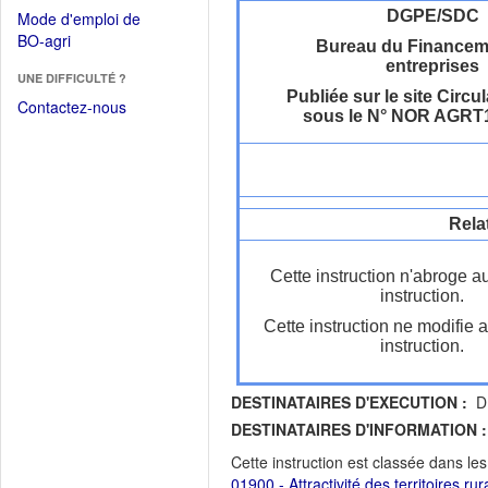
dans
dans
DGPE/SDC
Mode d'emploi de
une
une
(Ouvrir
BO-agri
autre
Bureau du Financem
nouvelle
dans
entreprises
fenêtre)
fenêtre)
UNE DIFFICULTÉ ?
une
Publiée sur le site Circul
nouvelle
Contactez-nous
sous le N° NOR AGRT
fenêtre)
Rela
Cette instruction n'abroge a
instruction.
Cette instruction ne modifie 
instruction.
DESTINATAIRES D'EXECUTION :
DR
DESTINATAIRES D'INFORMATION :
Cette instruction est classée dans le
01900 - Attractivité des territoires r