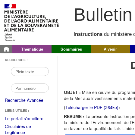
Bulletin 
Instructions
du ministère d
Thématique
Sommaires
A venir
RECHERCHE :
OBJET :
Mise en œuvre du programme
de la Mer aux investissements matériel
Recherche Avancée
(
Télécharger le PDF (264ko)
)
LIENS UTILES :
RESUME :
La présente instruction p
(Fichier
Le portail s'améliore
la ministre de l’Environnement, de l’
PDF
Circulaires de
en faveur de la qualité de l’air. L'aid
ouvrir
(Ouvrir
Legifrance