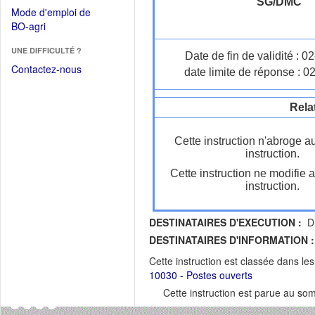
dans
SG/DMC
dans
Mode d'emploi de
une
une
(Ouvrir
BO-agri
autre
nouvelle
dans
fenêtre)
fenêtre)
UNE DIFFICULTÉ ?
une
Date de fin de validité : 
nouvelle
Contactez-nous
date limite de réponse : 0
fenêtre)
Rela
Cette instruction n'abroge a
instruction.
Cette instruction ne modifie 
instruction.
DESTINATAIRES D'EXECUTION :
DR
DESTINATAIRES D'INFORMATION :
Cette instruction est classée dans le
10030 - Postes ouverts
Cette instruction est parue au s