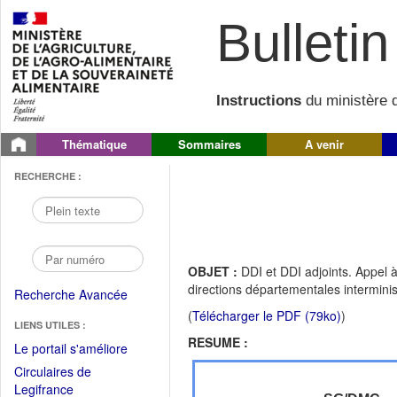
Bulletin 
Instructions
du ministère d
Thématique
Sommaires
A venir
RECHERCHE :
OBJET :
DDI et DDI adjoints. Appel à
directions départementales intermin
Recherche Avancée
(
Télécharger le PDF (79ko)
)
LIENS UTILES :
RESUME :
(Fichier
Le portail s'améliore
PDF
Circulaires de
ouvrir
(Ouvrir
Legifrance