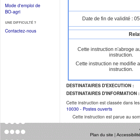
dans
dans
Mode d'emploi de
une
une
(Ouvrir
BO-agri
autre
nouvelle
dans
Date de fin de validité : 
fenêtre)
fenêtre)
UNE DIFFICULTÉ ?
une
nouvelle
Contactez-nous
Rela
fenêtre)
Cette instruction n'abroge a
instruction.
Cette instruction ne modifie 
instruction.
DESTINATAIRES D'EXECUTION :
DESTINATAIRES D'INFORMATION :
Cette instruction est classée dans le
10030 - Postes ouverts
Cette instruction est parue au s
Plan du site
|
Accessibili