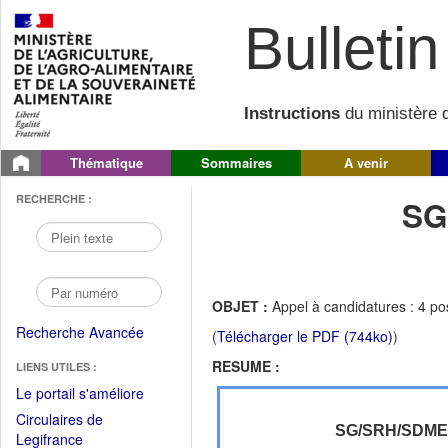
Bulletin 
Instructions
du ministère d
Thématique
Sommaires
A venir
RECHERCHE :
SG
OBJET :
Appel à candidatures : 4 po
Recherche Avancée
(
Télécharger le PDF (744ko)
)
RESUME :
LIENS UTILES :
(Fichier
Le portail s'améliore
PDF
Circulaires de
ouvrir
SG/SRH/SDM
(Ouvrir
Legifrance