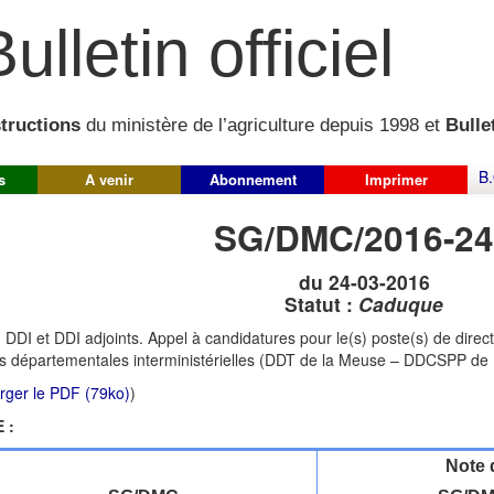
ulletin officiel
structions
du ministère de l’agriculture depuis 1998 et
Bullet
B.
s
A venir
Abonnement
Imprimer
SG/DMC/2016-24
du 24-03-2016
Statut :
Caduque
:
DDI et DDI adjoints. Appel à candidatures pour le(s) poste(s) de directe
ns départementales interministérielles (DDT de la Meuse – DDCSPP de 
rger le PDF (79ko)
)
 :
Note 