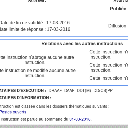
SG/DMC
SG/DM
Publiée 
Date de fin de validité : 17-03-2016
Diffusion 
date limite de réponse : 17-03-2016
Relations avec les autres instructions
Cette instruction 
instruction.
tte instruction n'abroge aucune autre
instruction.
Cette instruction n
instruction.
te instruction ne modifie aucune autre
instruction.
Cette instruction n'
ATAIRES D'EXECUTION :
DRAAF DAAF DDT(M) DD(CS)PP
ATAIRES D'INFORMATION :
struction est classée dans les dossiers thématiques suivants :
Postes ouverts
 instruction est parue au sommaire du
31-03-2016
.