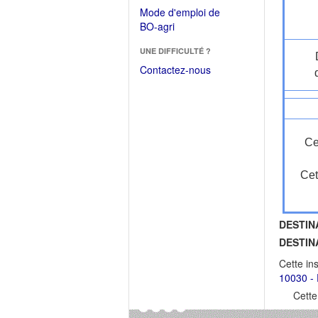
dans
dans
Mode d'emploi de
une
une
(Ouvrir
BO-agri
autre
nouvelle
dans
fenêtre)
fenêtre)
UNE DIFFICULTÉ ?
une
nouvelle
Contactez-nous
fenêtre)
Ce
Cet
DESTIN
DESTIN
Cette in
10030 - 
Cette