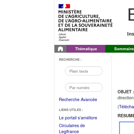
B
In
Thématique
Sommaire
RECHERCHE :
OBJET 
directio
Recherche Avancée
(
Télécha
LIENS UTILES :
RESUME
(Fichier
Le portail s'améliore
PDF
Circulaires de
ouvrir
(Ouvrir
Legifrance