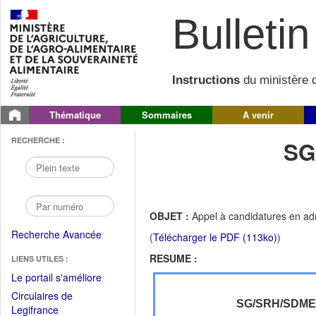
Bulletin 
Instructions
du ministère d
Thématique
Sommaires
A venir
RECHERCHE :
SG
OBJET :
Appel à candidatures en a
Recherche Avancée
(
Télécharger le PDF (113ko)
)
RESUME :
LIENS UTILES :
(Fichier
Le portail s'améliore
PDF
Circulaires de
ouvrir
SG/SRH/SDM
(Ouvrir
Legifrance