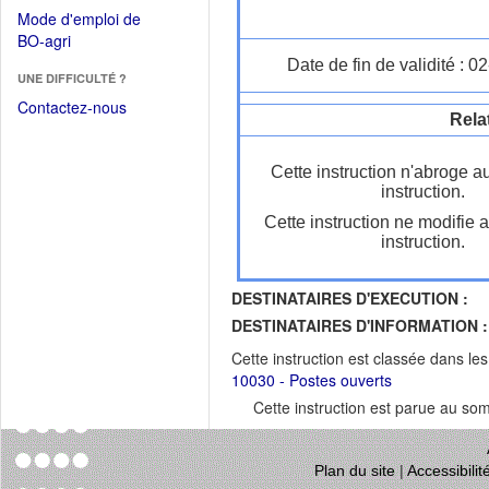
dans
dans
Mode d'emploi de
une
une
(Ouvrir
BO-agri
autre
nouvelle
dans
Date de fin de validité : 
fenêtre)
fenêtre)
UNE DIFFICULTÉ ?
une
nouvelle
Contactez-nous
Rela
fenêtre)
Cette instruction n'abroge a
instruction.
Cette instruction ne modifie 
instruction.
DESTINATAIRES D'EXECUTION :
DESTINATAIRES D'INFORMATION :
Cette instruction est classée dans le
10030 - Postes ouverts
Cette instruction est parue au s
Plan du site
|
Accessibili