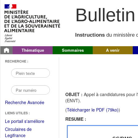
Bulletin 
Instructions
du ministère d
Thématique
Sommaires
A venir
RECHERCHE :
OBJET :
Appel à candidatures pour l
(ENVT).
Recherche Avancée
(
Télécharger le PDF (79ko)
)
LIENS UTILES :
RESUME :
(Fichier
Le portail s'améliore
PDF
Circulaires de
ouvrir
(Ouvrir
Legifrance