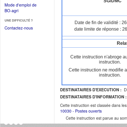
dans
SG/DMC
dans
Mode d'emploi de
une
une
(Ouvrir
BO-agri
autre
nouvelle
dans
fenêtre)
fenêtre)
UNE DIFFICULTÉ ?
une
Date de fin de validité : 
nouvelle
Contactez-nous
date limite de réponse : 2
fenêtre)
Rela
Cette instruction n'abroge a
instruction.
Cette instruction ne modifie 
instruction.
DESTINATAIRES D'EXECUTION :
DR
DESTINATAIRES D'INFORMATION :
Cette instruction est classée dans le
10030 - Postes ouverts
Cette instruction est parue au s