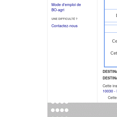
dans
dans
Mode d'emploi de
une
une
(Ouvrir
BO-agri
autre
nouvelle
dans
fenêtre)
fenêtre)
UNE DIFFICULTÉ ?
une
nouvelle
Contactez-nous
fenêtre)
Ce
Cet
DESTIN
DESTIN
Cette in
10030 - 
Cette