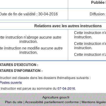
Publiée 
Date de fin de validité : 30-04-2016
Diffusion 
Relations avec les autres instructions
Cette instruction 
instruction.
tte instruction n'abroge aucune autre
instruction.
Cette instruction n
instruction.
te instruction ne modifie aucune autre
instruction.
Cette instruction n'
ATAIRES D'EXECUTION :
ATAIRES D'INFORMATION :
struction est classée dans les dossiers thématiques suivants :
Postes ouverts
 instruction est parue au sommaire du
07-04-2016
.
Agriculture.gouv.fr
Plan du site
|
Accessibilité partiellement conforme
|
Mentions légale