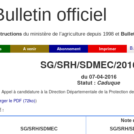
ulletin officiel
structions
du ministère de l’agriculture depuis 1998 et
Bullet
B.
s
A venir
Abonnement
Imprimer
SG/SRH/SDMEC/201
du 07-04-2016
Statut :
Caduque
:
Appel à candidature à la Direction Départementale de la Protection d
rger le PDF (72ko)
)
 :
Note 
SG/SRH/SDMEC
SG/SRH/S