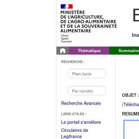
B
In
Thématique
Sommaire
RECHERCHE :
OBJET 
Recherche Avancée
(
Télécha
RESUME
LIENS UTILES :
(Fichier
Le portail s'améliore
PDF
Circulaires de
ouvrir
(Ouvrir
Legifrance