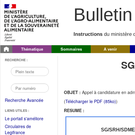
Bulletin 
Instructions
du ministère d
Thématique
Sommaires
A venir
RECHERCHE :
SG
OBJET :
Appel à candidature en adm
Recherche Avancée
(
Télécharger le PDF (85ko)
)
RESUME :
LIENS UTILES :
(Fichier
Le portail s'améliore
PDF
Circulaires de
ouvrir
SG/SRH/SDM
(Ouvrir
Legifrance