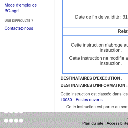
dans
dans
Mode d'emploi de
une
une
(Ouvrir
BO-agri
autre
nouvelle
dans
Date de fin de validité : 
fenêtre)
fenêtre)
UNE DIFFICULTÉ ?
une
nouvelle
Contactez-nous
Rela
fenêtre)
Cette instruction n'abroge a
instruction.
Cette instruction ne modifie 
instruction.
DESTINATAIRES D'EXECUTION :
DESTINATAIRES D'INFORMATION :
Cette instruction est classée dans le
10030 - Postes ouverts
Cette instruction est parue au s
Plan du site
|
Accessibili