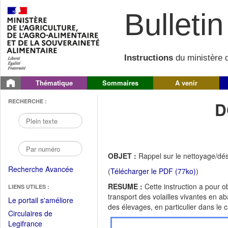
Bulletin 
Instructions
du ministère d
Thématique
Sommaires
A venir
RECHERCHE :
D
OBJET :
Rappel sur le nettoyage/dési
Recherche Avancée
(
Télécharger le PDF (77ko)
)
RESUME :
Cette instruction a pour 
LIENS UTILES :
transport des volailles vivantes en ab
(Fichier
Le portail s'améliore
des élevages, en particulier dans le c
PDF
Circulaires de
ouvrir
(Ouvrir
Legifrance