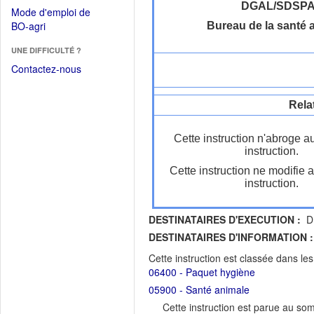
dans
dans
DGAL/SDSP
Mode d'emploi de
une
une
(Ouvrir
BO-agri
Bureau de la santé 
autre
nouvelle
dans
fenêtre)
fenêtre)
UNE DIFFICULTÉ ?
une
nouvelle
Contactez-nous
fenêtre)
Rela
Cette instruction n'abroge a
instruction.
Cette instruction ne modifie 
instruction.
DESTINATAIRES D'EXECUTION :
DR
DESTINATAIRES D'INFORMATION :
Cette instruction est classée dans le
06400 - Paquet hygiène
05900 - Santé animale
Cette instruction est parue au s