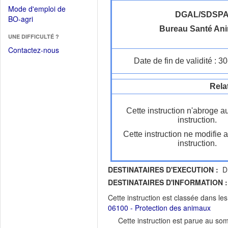
dans
dans
Mode d'emploi de
une
une
DGAL/SDSP
(Ouvrir
BO-agri
autre
nouvelle
dans
Bureau Santé Ani
fenêtre)
fenêtre)
UNE DIFFICULTÉ ?
une
nouvelle
Contactez-nous
fenêtre)
Date de fin de validité : 
Rela
Cette instruction n'abroge a
instruction.
Cette instruction ne modifie 
instruction.
DESTINATAIRES D'EXECUTION :
DR
DESTINATAIRES D'INFORMATION :
Cette instruction est classée dans le
06100 - Protection des animaux
Cette instruction est parue au s