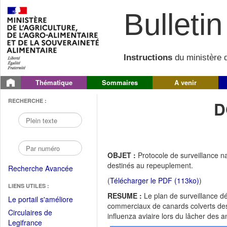
Bulletin 
Instructions
du ministère d
Thématique
Sommaires
A venir
RECHERCHE :
D
OBJET :
Protocole de surveillance n
destinés au repeuplement.
Recherche Avancée
(
Télécharger le PDF (113ko)
)
LIENS UTILES :
RESUME :
Le plan de surveillance dé
(Fichier
Le portail s'améliore
commerciaux de canards colverts dest
PDF
Circulaires de
influenza aviaire lors du lâcher des 
ouvrir
(Ouvrir
Legifrance