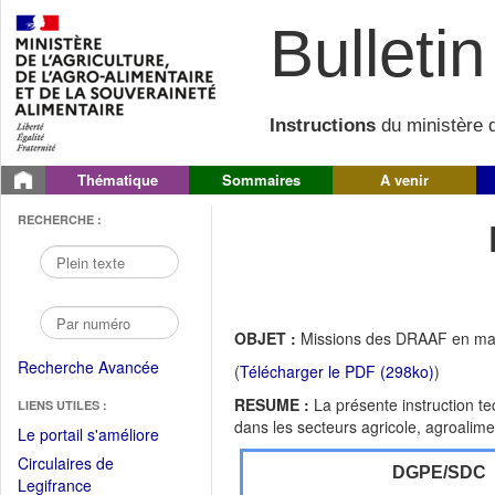
Bulletin 
Instructions
du ministère d
Thématique
Sommaires
A venir
RECHERCHE :
OBJET :
Missions des DRAAF en matiè
Recherche Avancée
(
Télécharger le PDF (298ko)
)
RESUME :
La présente instruction t
LIENS UTILES :
dans les secteurs agricole, agroaliment
(Fichier
Le portail s'améliore
PDF
Circulaires de
DGPE/SDC
ouvrir
(Ouvrir
Legifrance