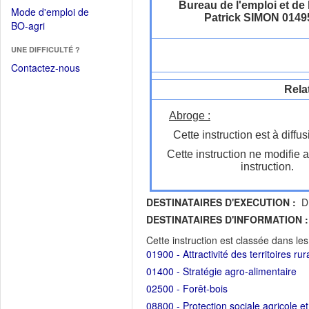
dans
Bureau de l'emploi et de 
dans
Mode d'emploi de
une
Patrick SIMON 0149
une
(Ouvrir
BO-agri
autre
nouvelle
dans
fenêtre)
fenêtre)
UNE DIFFICULTÉ ?
une
nouvelle
Contactez-nous
fenêtre)
Rela
Abroge :
Cette instruction est à diffus
Cette instruction ne modifie 
instruction.
DESTINATAIRES D'EXECUTION :
DR
DESTINATAIRES D'INFORMATION :
Cette instruction est classée dans le
01900 - Attractivité des territoires r
01400 - Stratégie agro-alimentaire
02500 - Forêt-bois
08800 - Protection sociale agricole et 