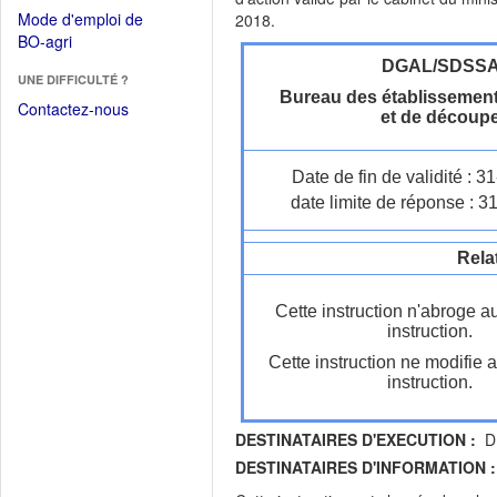
dans
dans
Mode d'emploi de
2018.
une
une
(Ouvrir
BO-agri
autre
nouvelle
dans
DGAL/SDSS
fenêtre)
fenêtre)
UNE DIFFICULTÉ ?
une
Bureau des établissement
nouvelle
Contactez-nous
et de découp
fenêtre)
Date de fin de validité : 
date limite de réponse : 3
Rela
Cette instruction n'abroge a
instruction.
Cette instruction ne modifie 
instruction.
DESTINATAIRES D'EXECUTION :
DR
DESTINATAIRES D'INFORMATION :