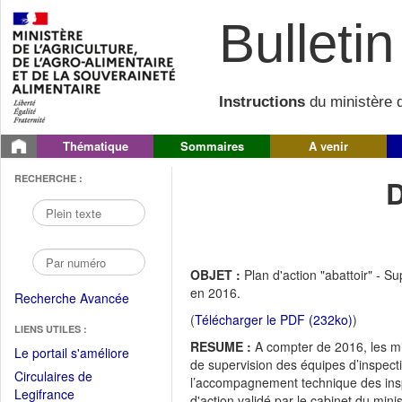
Bulletin 
Instructions
du ministère d
Thématique
Sommaires
A venir
RECHERCHE :
OBJET :
Plan d'action "abattoir" - S
en 2016.
Recherche Avancée
(
Télécharger le PDF (232ko)
)
LIENS UTILES :
RESUME :
A compter de 2016, les mi
(Fichier
Le portail s'améliore
de supervision des équipes d’inspecti
PDF
Circulaires de
l’accompagnement technique des insp
ouvrir
(Ouvrir
Legifrance
d'action validé par le cabinet du min