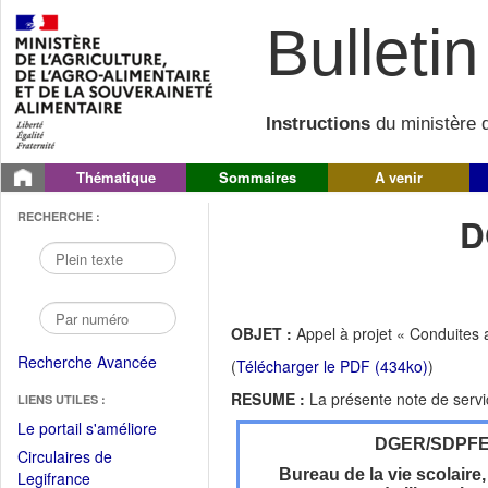
Bulletin 
Instructions
du ministère d
Thématique
Sommaires
A venir
RECHERCHE :
D
OBJET :
Appel à projet « Conduites a
Recherche Avancée
(
Télécharger le PDF (434ko)
)
RESUME :
La présente note de servic
LIENS UTILES :
(Fichier
Le portail s'améliore
DGER/SDPF
PDF
Circulaires de
ouvrir
Bureau de la vie scolaire,
(Ouvrir
Legifrance