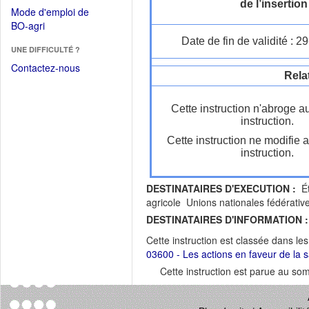
dans
de l’insertion
dans
Mode d'emploi de
une
une
(Ouvrir
BO-agri
autre
nouvelle
dans
Date de fin de validité : 
fenêtre)
fenêtre)
UNE DIFFICULTÉ ?
une
nouvelle
Contactez-nous
Rela
fenêtre)
Cette instruction n'abroge a
instruction.
Cette instruction ne modifie 
instruction.
DESTINATAIRES D'EXECUTION :
Ét
agricole Unions nationales fédérativ
DESTINATAIRES D'INFORMATION :
Cette instruction est classée dans le
03600 - Les actions en faveur de la sa
Cette instruction est parue au s