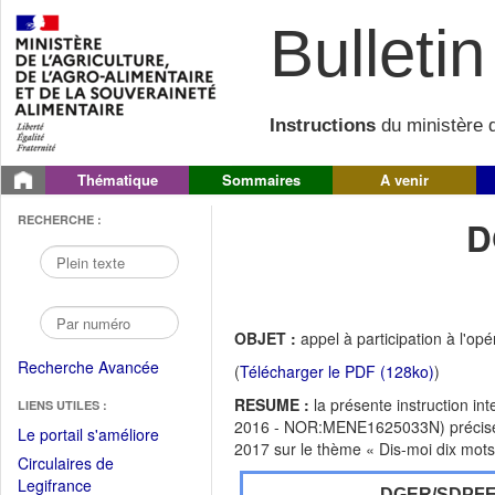
Bulletin 
Instructions
du ministère d
Thématique
Sommaires
A venir
RECHERCHE :
D
OBJET :
appel à participation à l'op
Recherche Avancée
(
Télécharger le PDF (128ko)
)
RESUME :
la présente instruction i
LIENS UTILES :
2016 - NOR:MENE1625033N) précise le
(Fichier
Le portail s'améliore
2017 sur le thème « Dis-moi dix mots 
PDF
Circulaires de
ouvrir
(Ouvrir
Legifrance
DGER/SDPF