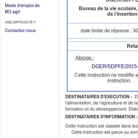
dans
dans
Mode d'emploi de
une
Bureau de la vie scolaire,
une
(Ouvrir
BO-agri
autre
de l’insertion
nouvelle
dans
fenêtre)
fenêtre)
UNE DIFFICULTÉ ?
une
nouvelle
Contactez-nous
date limite de réponse : 3
fenêtre)
Rela
Abroge :
DGER/SDPFE/2015-
Cette instruction ne modifie 
instruction.
DESTINATAIRES D'EXECUTION :
Dir
l’alimentation, de l’agriculture et d
formation et du développement Etabli
DESTINATAIRES D'INFORMATION :
Cette instruction est classée dans le
Cette instruction est parue au s