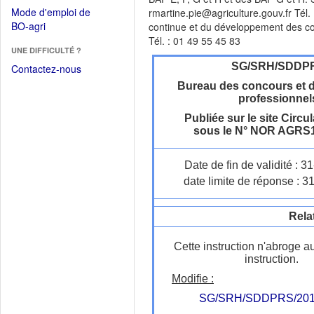
dans
dans
Mode d'emploi de
rmartine.pie@agriculture.gouv.fr Tél
une
une
(Ouvrir
BO-agri
continue et du développement des co
autre
nouvelle
dans
Tél. : 01 49 55 45 83
fenêtre)
fenêtre)
UNE DIFFICULTÉ ?
une
nouvelle
SG/SRH/SDDP
Contactez-nous
fenêtre)
Bureau des concours et 
professionnel
Publiée sur le site Circul
sous le N° NOR AGRS
Date de fin de validité : 
date limite de réponse : 3
Rela
Cette instruction n'abroge a
instruction.
Modifie :
SG/SRH/SDDPRS/201