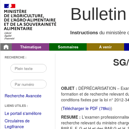
Bulletin 
Instructions
du ministère d
Thématique
Sommaires
A venir
RECHERCHE :
SG
OBJET :
DÉPRÉCARISATION – Examen 
formation et de recherche relevant du
Recherche Avancée
conditions fixées par la loi n° 2012
LIENS UTILES :
(
Télécharger le PDF (78ko)
)
(Fichier
Le portail s'améliore
RESUME :
L'examen professionnalisé
PDF
Circulaires de
recherche relevant du ministre chargé
ouvrir
(Ouvrir
Legifrance
BAP E, F, G et H et des BAP G et H. S