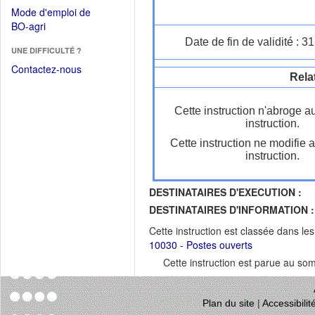
dans
dans
Mode d'emploi de
une
une
(Ouvrir
BO-agri
autre
nouvelle
dans
Date de fin de validité : 
fenêtre)
fenêtre)
UNE DIFFICULTÉ ?
une
nouvelle
Contactez-nous
Rela
fenêtre)
Cette instruction n'abroge a
instruction.
Cette instruction ne modifie 
instruction.
DESTINATAIRES D'EXECUTION :
DESTINATAIRES D'INFORMATION :
Cette instruction est classée dans le
10030 - Postes ouverts
Cette instruction est parue au s
Plan du site
|
Accessibili