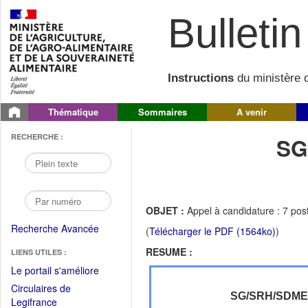
Bulletin 
Instructions
du ministère d
Thématique
Sommaires
A venir
RECHERCHE :
SG
OBJET :
Appel à candidature : 7 pos
Recherche Avancée
(
Télécharger le PDF (1564ko)
)
RESUME :
LIENS UTILES :
(Fichier
Le portail s'améliore
PDF
Circulaires de
ouvrir
SG/SRH/SDM
(Ouvrir
Legifrance