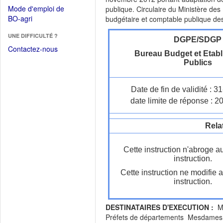
dans
dans
Mode d'emploi de
publique. Circulaire du Ministère des
une
une
(Ouvrir
BO-agri
budgétaire et comptable publique des
autre
nouvelle
dans
fenêtre)
fenêtre)
UNE DIFFICULTÉ ?
une
DGPE/SDGP
nouvelle
Contactez-nous
Bureau Budget et Etab
fenêtre)
Publics
Date de fin de validité : 
date limite de réponse : 2
Rela
Cette instruction n'abroge a
instruction.
Cette instruction ne modifie 
instruction.
DESTINATAIRES D'EXECUTION :
Me
Préfets de départements Mesdames