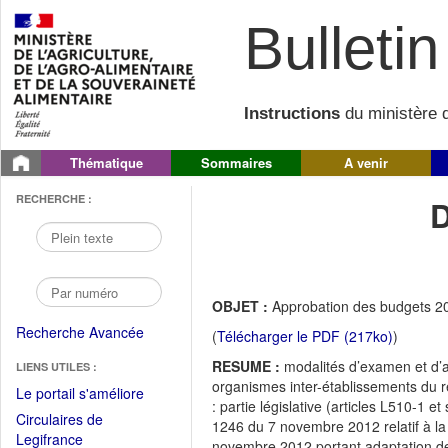
Bulletin 
Instructions
du ministère d
Thématique
Sommaires
A venir
RECHERCHE :
OBJET :
Approbation des budgets 20
Recherche Avancée
(
Télécharger le PDF (217ko)
)
RESUME :
modalités d’examen et d’a
LIENS UTILES :
organismes inter-établissements du 
(Fichier
Le portail s'améliore
: partie législative (articles L510-1 
PDF
Circulaires de
1246 du 7 novembre 2012 relatif à l
ouvrir
(Ouvrir
Legifrance
novembre 2012 portant adaptation de 