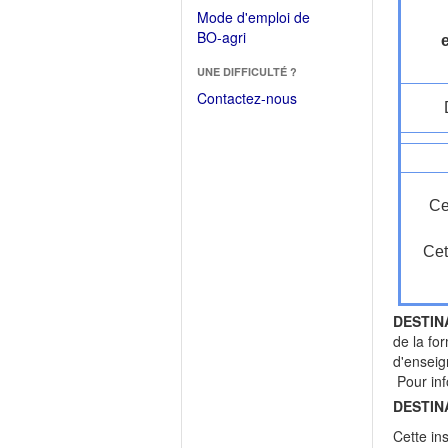
dans
dans
Mode d'emploi de
une
une
(Ouvrir
BO-agri
autre
nouvelle
dans
fenêtre)
fenêtre)
UNE DIFFICULTÉ ?
une
nouvelle
Contactez-nous
fenêtre)
Ce
Cet
DESTIN
de la fo
d'enseig
Pour inf
DESTIN
Cette in