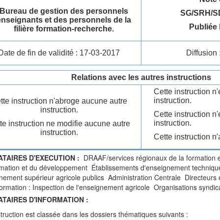
Bureau de gestion des personnels
SG/SRH/S
enseignants et des personnels de la
Publiée 
filière formation-recherche.
Date de fin de validité : 17-03-2017
Diffusion 
Relations avec les autres instructions
Cette instruction 
instruction.
tte instruction n'abroge aucune autre
instruction.
Cette instruction n
instruction.
te instruction ne modifie aucune autre
instruction.
Cette instruction n'
ATAIRES D'EXECUTION :
DRAAF/services régionaux de la formation 
rmation et du développement Établissements d'enseignement technique
nement supérieur agricole publics Administration Centrale Directeurs e
ormation : Inspection de l'enseignement agricole Organisations syndica
ATAIRES D'INFORMATION :
struction est classée dans les dossiers thématiques suivants :