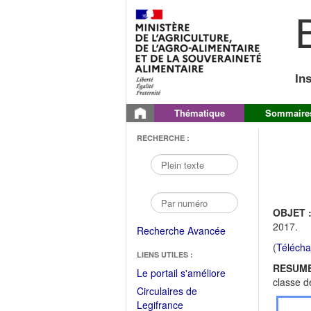
B
In
Thématique
Sommaire
RECHERCHE :
OBJET 
2017.
Recherche Avancée
(
Télécha
LIENS UTILES :
RESUME
(Fichier
Le portail s'améliore
classe d
PDF
Circulaires de
ouvrir
(Ouvrir
Legifrance