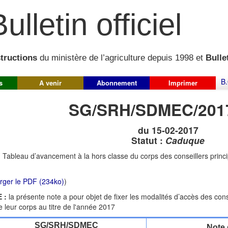
ulletin officiel
structions
du ministère de l’agriculture depuis 1998 et
Bullet
B.
s
A venir
Abonnement
Imprimer
SG/SRH/SDMEC/201
du 15-02-2017
Statut :
Caduque
:
Tableau d’avancement à la hors classe du corps des conseillers princi
rger le PDF (234ko)
)
 :
la présente note a pour objet de fixer les modalités d’accès des cons
e leur corps au titre de l'année 2017
SG/SRH/SDMEC
Note 