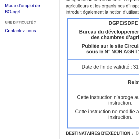
dans
dans
Mode d'emploi de
agriculteurs et les organismes d'insp
une
une
(Ouvrir
BO-agri
introduit également la notion d'utilisa
autre
nouvelle
dans
fenêtre)
fenêtre)
UNE DIFFICULTÉ ?
une
DGPE/SDPE
nouvelle
Contactez-nous
Bureau du développement
fenêtre)
des chambres d'agri
Publiée sur le site Circul
sous le N° NOR AGRT
Date de fin de validité : 
Rela
Cette instruction n'abroge a
instruction.
Cette instruction ne modifie 
instruction.
DESTINATAIRES D'EXECUTION :
DR