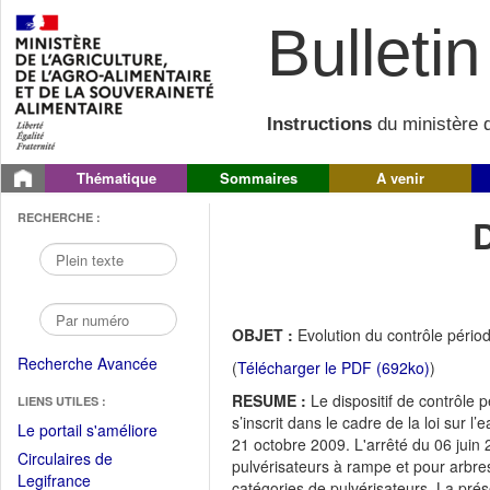
Bulletin 
Instructions
du ministère d
Thématique
Sommaires
A venir
RECHERCHE :
OBJET :
Evolution du contrôle périod
Recherche Avancée
(
Télécharger le PDF (692ko)
)
RESUME :
Le dispositif de contrôle p
LIENS UTILES :
s’inscrit dans le cadre de la loi sur
(Fichier
Le portail s'améliore
21 octobre 2009. L'arrêté du 06 juin 
PDF
Circulaires de
pulvérisateurs à rampe et pour arbres
ouvrir
(Ouvrir
Legifrance
catégories de pulvérisateurs. La prés