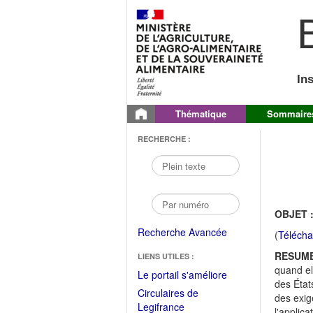
B
In
Thématique
Sommaire
RECHERCHE :
OBJET 
Recherche Avancée
(
Télécha
RESUME
LIENS UTILES :
quand ell
(Fichier
Le portail s'améliore
des État
PDF
Circulaires de
des exig
ouvrir
(Ouvrir
Legifrance
l'applica