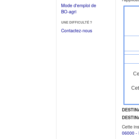
dans
dans
Mode d'emploi de
une
une
(Ouvrir
BO-agri
autre
nouvelle
dans
fenêtre)
fenêtre)
UNE DIFFICULTÉ ?
une
nouvelle
Contactez-nous
fenêtre)
Ce
Cet
DESTIN
DESTIN
Cette in
06000 - 