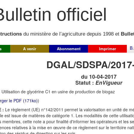
ulletin officiel
structions
du ministère de l’agriculture depuis 1998 et
Bullet
B.
s
A venir
Abonnement
Imprimer
DGAL/SDSPA/2017
du 10-04-2017
Statut :
EnVigueur
:
Utilisation de glycérine C1 en usine de production de biogaz
rger le PDF (171ko)
)
 :
Le règlement (UE) n°142/2011 permet la valorisation en unité de mét
e est issue de matières de catégorie 1. Les modalités de cette utilisation
s membres, cette note a pour finalité d'informer les opérateurs et les se
ences relatives à la mise en œuvre de ce règlement sur le territoire n
tion des résidus de digestion sur les sols.