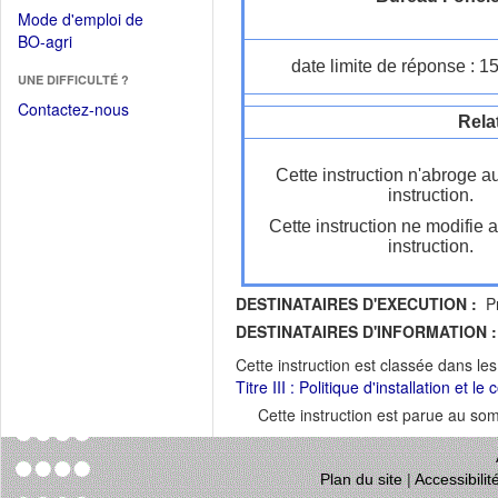
dans
dans
Mode d'emploi de
une
une
(Ouvrir
BO-agri
autre
nouvelle
dans
date limite de réponse : 1
fenêtre)
fenêtre)
UNE DIFFICULTÉ ?
une
nouvelle
Contactez-nous
Rela
fenêtre)
Cette instruction n'abroge a
instruction.
Cette instruction ne modifie 
instruction.
DESTINATAIRES D'EXECUTION :
Pr
DESTINATAIRES D'INFORMATION :
Cette instruction est classée dans le
Titre III : Politique d'installation et l
Cette instruction est parue au s
Plan du site
|
Accessibili