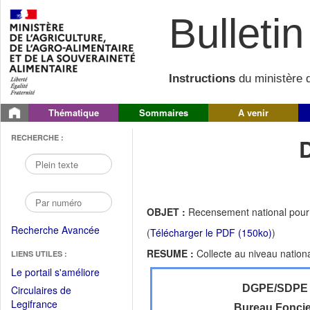
Bulletin 
Instructions
du ministère d
Thématique
Sommaires
A venir
RECHERCHE :
OBJET :
Recensement national pour l
Recherche Avancée
(
Télécharger le PDF (150ko)
)
RESUME :
Collecte au niveau nation
LIENS UTILES :
(Fichier
Le portail s'améliore
PDF
DGPE/SDPE
Circulaires de
ouvrir
(Ouvrir
Legifrance
Bureau Foncie