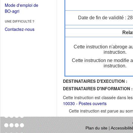
dans
dans
Mode d'emploi de
une
une
(Ouvrir
BO-agri
autre
nouvelle
dans
Date de fin de validité : 
fenêtre)
fenêtre)
UNE DIFFICULTÉ ?
une
nouvelle
Contactez-nous
Rela
fenêtre)
Cette instruction n'abroge a
instruction.
Cette instruction ne modifie 
instruction.
DESTINATAIRES D'EXECUTION :
DESTINATAIRES D'INFORMATION :
Cette instruction est classée dans le
10030 - Postes ouverts
Cette instruction est parue au s
Plan du site
|
Accessibili