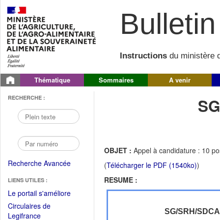
Bulletin 
Instructions
du ministère d
Thématique
Sommaires
A venir
RECHERCHE :
SG
OBJET :
Appel à candidature : 10 p
Recherche Avancée
(
Télécharger le PDF (1540ko)
)
RESUME :
LIENS UTILES :
(Fichier
Le portail s'améliore
PDF
Circulaires de
ouvrir
SG/SRH/SDC
(Ouvrir
Legifrance