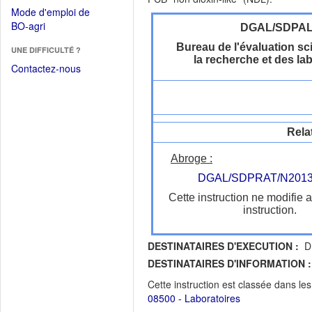
dans
dans
Mode d'emploi de
une
une
(Ouvrir
BO-agri
DGAL/SDPA
autre
nouvelle
dans
fenêtre)
Bureau de l'évaluation sci
fenêtre)
UNE DIFFICULTÉ ?
une
la recherche et des la
nouvelle
Contactez-nous
fenêtre)
Rela
Abroge :
DGAL/SDPRAT/N2013
Cette instruction ne modifie 
instruction.
DESTINATAIRES D'EXECUTION :
DR
DESTINATAIRES D'INFORMATION :
Cette instruction est classée dans le
08500 - Laboratoires