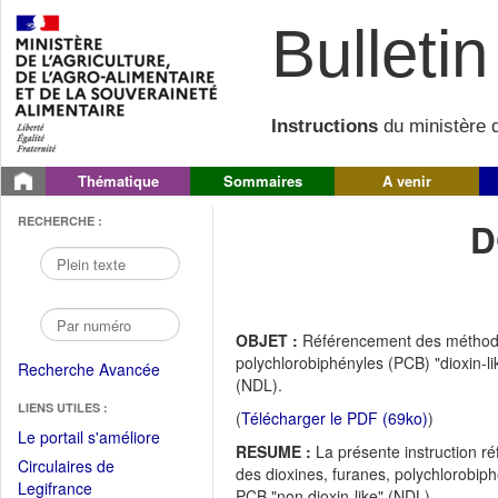
Bulletin 
Instructions
du ministère d
Thématique
Sommaires
A venir
RECHERCHE :
D
OBJET :
Référencement des méthodes 
polychlorobiphényles (PCB) "dioxin-l
Recherche Avancée
(NDL).
LIENS UTILES :
(
Télécharger le PDF (69ko)
)
(Fichier
Le portail s'améliore
RESUME :
La présente instruction réf
PDF
Circulaires de
des dioxines, furanes, polychlorobip
ouvrir
(Ouvrir
Legifrance
PCB "non dioxin-like" (NDL).