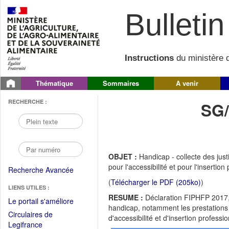
Bulletin 
Instructions
du ministère d
Thématique
Sommaires
A venir
RECHERCHE :
SG
OBJET :
Handicap - collecte des jus
pour l'accessibilité et pour l'insertion
Recherche Avancée
(
Télécharger le PDF (205ko)
)
LIENS UTILES :
RESUME :
Déclaration FIPHFP 2017, 
(Fichier
Le portail s'améliore
handicap, notamment les prestations 
PDF
Circulaires de
d'accessibilité et d'insertion professio
ouvrir
(Ouvrir
Legifrance