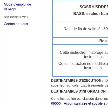
dans
dans
Mode d'emploi de
une
une
SG/SRH/SDDP
(Ouvrir
BO-agri
autre
nouvelle
dans
BASS/ secteur han
fenêtre)
fenêtre)
UNE DIFFICULTÉ ?
une
nouvelle
Contactez-nous
fenêtre)
Date de fin de validité : 
Rela
Cette instruction n'abroge a
instruction.
Cette instruction ne modifie 
instruction.
DESTINATAIRES D'EXECUTION :
DR
supérieur agricole Établissements de
DESTINATAIRES D'INFORMATION :
Cette instruction est classée dans le
09500 - Action sanitaire et sociale et 