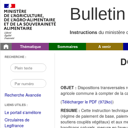
Bulletin 
Instructions
du ministère d
Thématique
Sommaires
A venir
RECHERCHE :
D
OBJET :
Dispositions transversales r
agricole commune à compter de la 
Recherche Avancée
(
Télécharger le PDF (972ko)
)
LIENS UTILES :
RESUME :
Cette instruction techniqu
(Fichier
Le portail s'améliore
(régime de paiement de base, paiemen
PDF
Circulaires de
soutiens couplés végétaux) et aux m
ouvrir
(Ouvrir
Legifrance
handicaps naturels, mesure en faveur