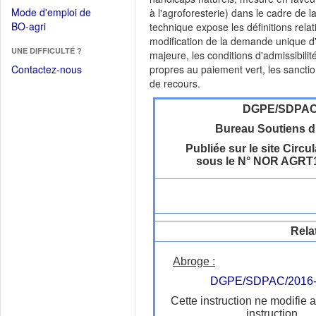
dans
dans
Mode d'emploi de
à l'agroforesterie) dans le cadre de
une
une
(Ouvrir
BO-agri
technique expose les définitions relat
autre
nouvelle
dans
modification de la demande unique d'a
fenêtre)
fenêtre)
UNE DIFFICULTÉ ?
une
majeure, les conditions d'admissibili
nouvelle
Contactez-nous
propres au paiement vert, les sancti
fenêtre)
de recours.
DGPE/SDPA
Bureau Soutiens d
Publiée sur le site Circul
sous le N° NOR AGRT
Rela
Abroge :
DGPE/SDPAC/2016-
Cette instruction ne modifie 
instruction.