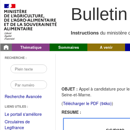
Bulletin 
Instructions
du ministère d
Thématique
Sommaires
A venir
RECHERCHE :
OBJET :
Appel à candidature pour le 
Seine-et-Marne.
Recherche Avancée
(
Télécharger le PDF (94ko)
)
LIENS UTILES :
RESUME :
(Fichier
Le portail s'améliore
PDF
Circulaires de
ouvrir
(Ouvrir
Legifrance