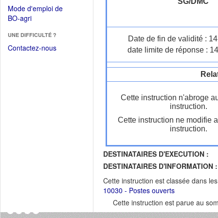
dans
SG/DMC
dans
Mode d'emploi de
une
une
(Ouvrir
BO-agri
autre
nouvelle
dans
fenêtre)
fenêtre)
UNE DIFFICULTÉ ?
une
Date de fin de validité : 
nouvelle
Contactez-nous
date limite de réponse : 1
fenêtre)
Rela
Cette instruction n'abroge a
instruction.
Cette instruction ne modifie 
instruction.
DESTINATAIRES D'EXECUTION :
DESTINATAIRES D'INFORMATION :
Cette instruction est classée dans le
10030 - Postes ouverts
Cette instruction est parue au s