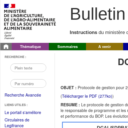
Bulletin 
Instructions
du ministère d
Thématique
Sommaires
A venir
RECHERCHE :
D
OBJET :
Protocole de gestion pour 2
Recherche Avancée
(
Télécharger le PDF (277ko)
)
RESUME :
Le protocole de gestion 
LIENS UTILES :
le responsable de programme et les re
(Fichier
Le portail s'améliore
et performance du BOP. Les évolutions
PDF
Circulaires de
ouvrir
(Ouvrir
Legifrance
DGAL/SDPRA