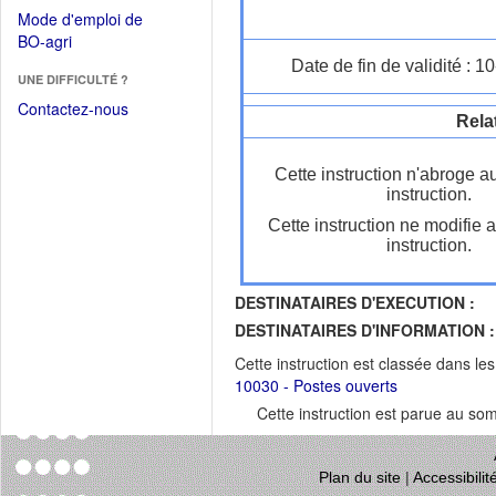
dans
dans
Mode d'emploi de
une
une
(Ouvrir
BO-agri
autre
nouvelle
dans
Date de fin de validité : 
fenêtre)
fenêtre)
UNE DIFFICULTÉ ?
une
nouvelle
Contactez-nous
Rela
fenêtre)
Cette instruction n'abroge a
instruction.
Cette instruction ne modifie 
instruction.
DESTINATAIRES D'EXECUTION :
DESTINATAIRES D'INFORMATION :
Cette instruction est classée dans le
10030 - Postes ouverts
Cette instruction est parue au s
Plan du site
|
Accessibili