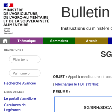
Bulletin 
Instructions
du ministère d
Thématique
Sommaires
A venir
RECHERCHE :
SG
OBJET :
Appel à candidature : 1 pos
Recherche Avancée
(
Télécharger le PDF (137ko)
)
RESUME :
LIENS UTILES :
(Fichier
Le portail s'améliore
PDF
Circulaires de
ouvrir
SG/SRH/SDC
(Ouvrir
Legifrance