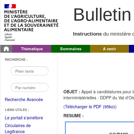
Bulletin 
Instructions
du ministère d
Thématique
Sommaires
A venir
RECHERCHE :
OBJET :
Appel à candidatures pour l
interministérielles : DDPP du Val d'Oi
Recherche Avancée
(
Télécharger le PDF (95ko)
)
LIENS UTILES :
RESUME :
(Fichier
Le portail s'améliore
PDF
Circulaires de
ouvrir
(Ouvrir
Legifrance