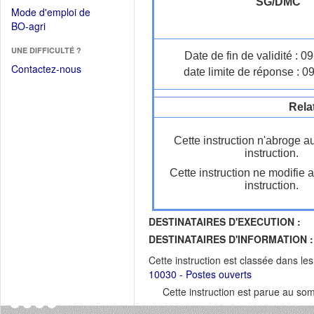
dans
SG/DMC
dans
Mode d'emploi de
une
une
(Ouvrir
BO-agri
autre
nouvelle
dans
fenêtre)
fenêtre)
UNE DIFFICULTÉ ?
une
Date de fin de validité : 
nouvelle
Contactez-nous
date limite de réponse : 0
fenêtre)
Rela
Cette instruction n'abroge a
instruction.
Cette instruction ne modifie 
instruction.
DESTINATAIRES D'EXECUTION :
DESTINATAIRES D'INFORMATION :
Cette instruction est classée dans le
10030 - Postes ouverts
Cette instruction est parue au s