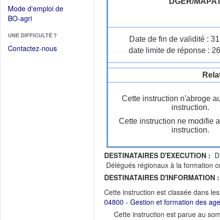
dans
DGER/MAPA
dans
Mode d'emploi de
une
une
(Ouvrir
BO-agri
autre
nouvelle
dans
fenêtre)
fenêtre)
UNE DIFFICULTÉ ?
une
Date de fin de validité : 
nouvelle
Contactez-nous
date limite de réponse : 2
fenêtre)
Rela
Cette instruction n'abroge a
instruction.
Cette instruction ne modifie 
instruction.
DESTINATAIRES D'EXECUTION :
DR
Délégués régionaux à la formation 
DESTINATAIRES D'INFORMATION :
Cette instruction est classée dans le
04800 - Gestion et formation des ag
Cette instruction est parue au s