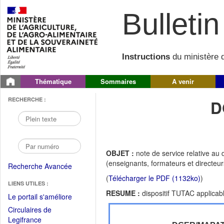
Bulletin 
Instructions
du ministère d
Thématique
Sommaires
A venir
RECHERCHE :
D
OBJET :
note de service relative au 
(enseignants, formateurs et directeu
Recherche Avancée
(
Télécharger le PDF (1132ko)
)
LIENS UTILES :
RESUME :
dispositif TUTAC applicab
(Fichier
Le portail s'améliore
PDF
Circulaires de
ouvrir
(Ouvrir
Legifrance