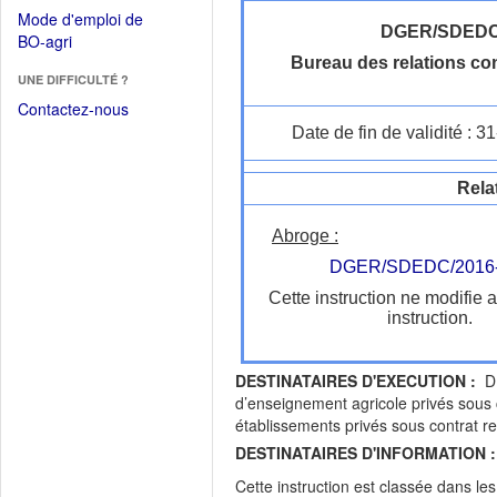
dans
dans
Mode d'emploi de
une
une
DGER/SDED
(Ouvrir
BO-agri
autre
nouvelle
dans
Bureau des relations con
fenêtre)
fenêtre)
UNE DIFFICULTÉ ?
une
nouvelle
Contactez-nous
fenêtre)
Date de fin de validité : 
Rela
Abroge :
DGER/SDEDC/2016
Cette instruction ne modifie 
instruction.
DESTINATAIRES D'EXECUTION :
DR
d’enseignement agricole privés sous 
établissements privés sous contrat
DESTINATAIRES D'INFORMATION :
Cette instruction est classée dans le