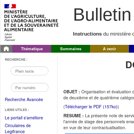
Bulletin 
Instructions
du ministère d
Thématique
Sommaires
A venir
RECHERCHE :
D
OBJET :
Organisation et évaluation 
de deuxième et de quatrième catégor
Recherche Avancée
(
Télécharger le PDF (157ko)
)
LIENS UTILES :
RESUME :
La présente note de servi
(Fichier
Le portail s'améliore
l'année de stage des personnels ens
PDF
Circulaires de
en vue de leur contractualisation.
ouvrir
(Ouvrir
Legifrance