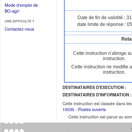
dans
dans
Mode d'emploi de
une
une
(Ouvrir
BO-agri
autre
nouvelle
dans
Date de fin de validité : 
fenêtre)
fenêtre)
UNE DIFFICULTÉ ?
une
date limite de réponse : 0
nouvelle
Contactez-nous
fenêtre)
Rela
Cette instruction n'abroge a
instruction.
Cette instruction ne modifie 
instruction.
DESTINATAIRES D'EXECUTION :
DESTINATAIRES D'INFORMATION :
Cette instruction est classée dans le
10030 - Postes ouverts
Cette instruction est parue au s