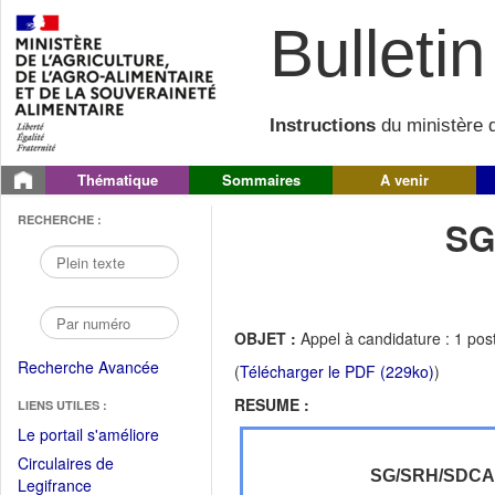
Bulletin 
Instructions
du ministère d
Thématique
Sommaires
A venir
RECHERCHE :
SG
OBJET :
Appel à candidature : 1 pos
Recherche Avancée
(
Télécharger le PDF (229ko)
)
RESUME :
LIENS UTILES :
(Fichier
Le portail s'améliore
PDF
Circulaires de
ouvrir
SG/SRH/SDC
(Ouvrir
Legifrance