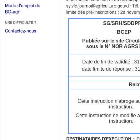
dans
dans
Mode d'emploi de
sylvie.journo@agriculture.gouv.fr Tél
une
une
(Ouvrir
BO-agri
limite des pré-inscriptions : 28 nove
autre
nouvelle
dans
fenêtre)
fenêtre)
UNE DIFFICULTÉ ?
une
SG/SRH/SDDP
nouvelle
Contactez-nous
BCEP
fenêtre)
Publiée sur le site Circul
sous le N° NOR AGRS
Date de fin de validité : 
date limite de réponse : 3
Rela
Cette instruction n'abroge a
instruction.
Cette instruction ne modifie 
instruction.
DESTINATAIRES D'EXECUTION :
DR