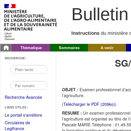
Bulletin 
Instructions
du ministère d
Thématique
Sommaires
A venir
RECHERCHE :
SG
OBJET :
Examen professionnel d’accè
l’agriculture.
Recherche Avancée
(
Télécharger le PDF (209ko)
)
LIENS UTILES :
RESUME :
Un examen professionnel d
(Fichier
Le portail s'améliore
l’agriculture est organisé au titre d
PDF
Circulaires de
Pascale MARIE Téléphone : 01.49.55.
ouvrir
(Ouvrir
Legifrance
la formation continue et du dévelop