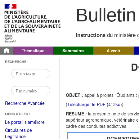
Bulletin 
Instructions
du ministère d
Thématique
Sommaires
A venir
RECHERCHE :
D
OBJET :
appel à projets "Étudiants : 
Recherche Avancée
(
Télécharger le PDF (412ko)
)
RESUME :
la présente note de servi
LIENS UTILES :
supérieur agronomique, vétérinaire et
(Fichier
Le portail s'améliore
cadre des conduites addictives.
PDF
Circulaires de
ouvrir
(Ouvrir
Legifrance
DGER/SDPF