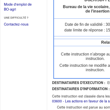
dans
dans
Mode d'emploi de
une
Bureau de la vie scolaire,
une
(Ouvrir
BO-agri
autre
de l'insertion
nouvelle
dans
fenêtre)
fenêtre)
UNE DIFFICULTÉ ?
une
nouvelle
Contactez-nous
Date de fin de validité : 
fenêtre)
date limite de réponse : 1
Rela
Cette instruction n'abroge a
instruction.
Cette instruction ne modifie 
instruction.
DESTINATAIRES D'EXECUTION :
Et
DESTINATAIRES D'INFORMATION :
Cette instruction est classée dans le
03600 - Les actions en faveur de la sa
Cette instruction est parue au s