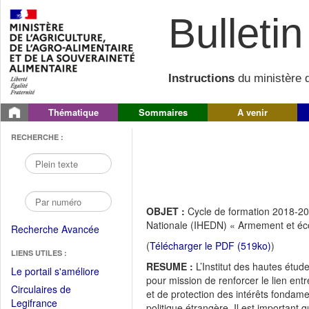
Bulletin 
Instructions
du ministère d
Thématique
Sommaires
A venir
RECHERCHE :
OBJET :
Cycle de formation 2018-20
Nationale (IHEDN) « Armement et éc
Recherche Avancée
(
Télécharger le PDF (519ko)
)
LIENS UTILES :
RESUME :
L’Institut des hautes étu
(Fichier
Le portail s'améliore
pour mission de renforcer le lien ent
PDF
Circulaires de
et de protection des intérêts fondame
ouvrir
(Ouvrir
Legifrance
politique étrangère. Il est important q