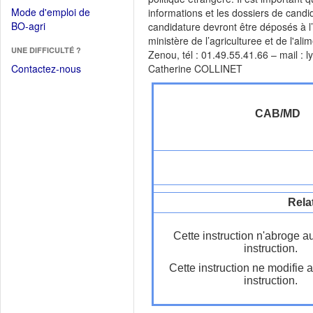
dans
dans
Mode d'emploi de
informations et les dossiers de candid
une
une
(Ouvrir
BO-agri
candidature devront être déposés à 
autre
nouvelle
dans
ministère de l’agriculturee et de l'a
fenêtre)
fenêtre)
UNE DIFFICULTÉ ?
une
Zenou, tél : 01.49.55.41.66 – mail : 
nouvelle
Contactez-nous
Catherine COLLINET
fenêtre)
CAB/MD
Rela
Cette instruction n'abroge a
instruction.
Cette instruction ne modifie 
instruction.