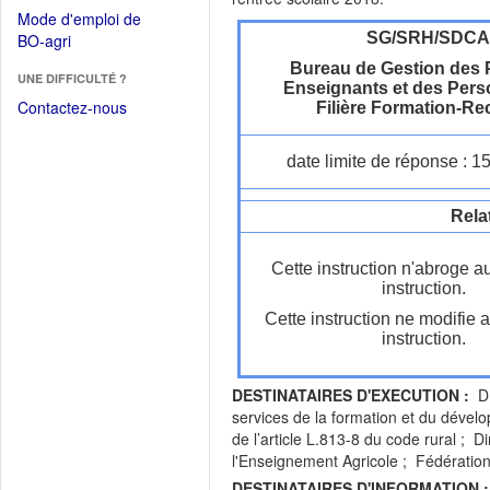
dans
dans
Mode d'emploi de
une
une
(Ouvrir
SG/SRH/SDC
BO-agri
autre
nouvelle
dans
fenêtre)
Bureau de Gestion des 
fenêtre)
UNE DIFFICULTÉ ?
une
Enseignants et des Pers
nouvelle
Contactez-nous
Filière Formation-R
fenêtre)
date limite de réponse : 1
Rela
Cette instruction n'abroge a
instruction.
Cette instruction ne modifie 
instruction.
DESTINATAIRES D'EXECUTION :
D.
services de la formation et du dével
de l’article L.813-8 du code rural ; 
l'Enseignement Agricole ; Fédération
DESTINATAIRES D'INFORMATION :