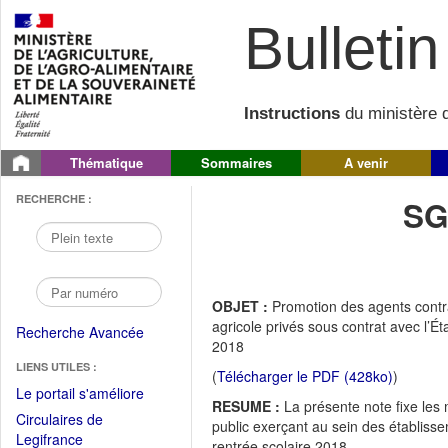
Bulletin 
Instructions
du ministère d
Thématique
Sommaires
A venir
RECHERCHE :
SG
OBJET :
Promotion des agents contr
agricole privés sous contrat avec l’État
Recherche Avancée
2018
LIENS UTILES :
(
Télécharger le PDF (428ko)
)
(Fichier
Le portail s'améliore
RESUME :
La présente note fixe les m
PDF
Circulaires de
public exerçant au sein des établisse
ouvrir
(Ouvrir
Legifrance
rentrée scolaire 2018.