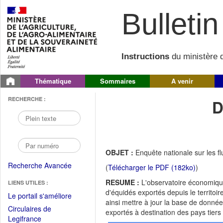
Bulletin 
Instructions
du ministère d
Thématique
Sommaires
A venir
RECHERCHE :
D
OBJET :
Enquête nationale sur les f
Recherche Avancée
(
Télécharger le PDF (182ko)
)
RESUME :
L'observatoire économique 
LIENS UTILES :
d'équidés exportés depuis le territoi
(Fichier
Le portail s'améliore
ainsi mettre à jour la base de donné
PDF
Circulaires de
exportés à destination des pays tiers
ouvrir
(Ouvrir
Legifrance