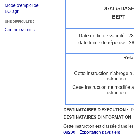
dans
dans
Mode d'emploi de
une
une
DGAL/SDASE
(Ouvrir
BO-agri
autre
nouvelle
dans
BEPT
fenêtre)
fenêtre)
UNE DIFFICULTÉ ?
une
nouvelle
Contactez-nous
fenêtre)
Date de fin de validité : 
date limite de réponse : 2
Rela
Cette instruction n'abroge a
instruction.
Cette instruction ne modifie 
instruction.
DESTINATAIRES D'EXECUTION :
DR
DESTINATAIRES D'INFORMATION :
Cette instruction est classée dans le
08200 - Exportation pays tiers