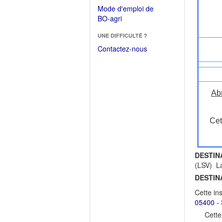
dans
dans
Mode d'emploi de
une
une
(Ouvrir
BO-agri
autre
nouvelle
dans
fenêtre)
fenêtre)
UNE DIFFICULTÉ ?
une
nouvelle
Contactez-nous
fenêtre)
Ab
Cet
DESTIN
(LSV) La
DESTIN
Cette in
05400 - 
Cette