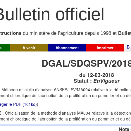
ulletin officiel
structions
du ministère de l’agriculture depuis 1998 et
Bullet
B.
s
A venir
Abonnement
Imprimer
DGAL/SDQSPV/2018
du 12-03-2018
Statut :
EnVigueur
:
Méthode officielle d'analyse ANSES/LSV/MA004 relative à la détecti
ement chlorotique de l'abricotier, de la prolifération du pommier et du 
rger le PDF (101ko)
)
 :
Officialisation de la méthode d'analyse MA004 relative à la détect
ement chlorotique de l'abricotier, de la prolifération du pommier et du 
Note 