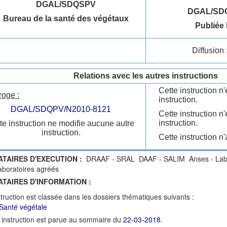
DGAL/SDQSPV
DGAL/SDQ
Bureau de la santé des végétaux
Publiée 
Diffusion 
Relations avec les autres instructions
Cette instruction 
roge :
instruction.
DGAL/SDQPV/N2010-8121
Cette instruction n
instruction.
te instruction ne modifie aucune autre
instruction.
Cette instruction n'
ATAIRES D'EXECUTION :
DRAAF - SRAL DAAF - SALIM Anses - Labora
boratoires agréés
ATAIRES D'INFORMATION :
struction est classée dans les dossiers thématiques suivants :
Santé végétale
 instruction est parue au sommaire du
22-03-2018
.