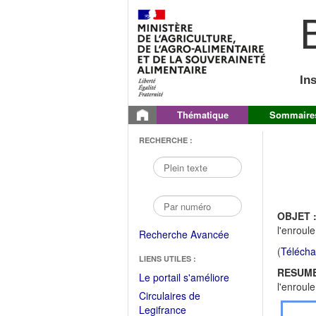
B
In
Thématique
Sommaire
RECHERCHE :
OBJET 
l'enroul
Recherche Avancée
(
Télécha
LIENS UTILES :
RESUME
(Fichier
Le portail s'améliore
l'enroul
PDF
Circulaires de
ouvrir
(Ouvrir
Legifrance