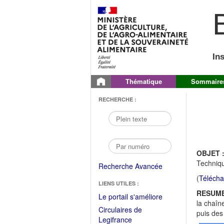
B
In
Thématique
Sommaire
RECHERCHE :
OBJET 
Techniqu
Recherche Avancée
(
Télécha
LIENS UTILES :
RESUME
(Fichier
Le portail s'améliore
la chaîne
PDF
Circulaires de
puis des
ouvrir
(Ouvrir
Legifrance