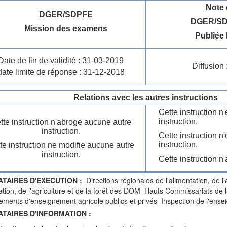
Note 
DGER/SDPFE
DGER/SD
Mission des examens
Publiée 
Date de fin de validité : 31-03-2019
Diffusion 
date limite de réponse : 31-12-2018
Relations avec les autres instructions
Cette instruction 
instruction.
tte instruction n'abroge aucune autre
instruction.
Cette instruction n
instruction.
te instruction ne modifie aucune autre
instruction.
Cette instruction n'
ATAIRES D'EXECUTION :
Directions régionales de l'alimentation, de l'
tation, de l'agriculture et de la forêt des DOM Hauts Commissariats d
ements d'enseignement agricole publics et privés Inspection de l'ense
ATAIRES D'INFORMATION :