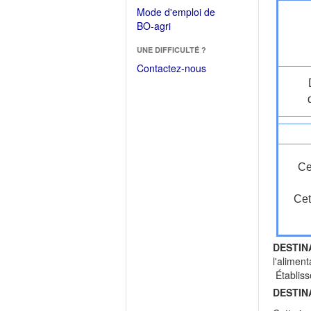
dans
dans
Mode d'emploi de
une
une
(Ouvrir
BO-agri
autre
nouvelle
dans
fenêtre)
fenêtre)
UNE DIFFICULTÉ ?
une
nouvelle
Contactez-nous
fenêtre)
Ce
Cet
DESTIN
l'alimen
Établiss
DESTIN