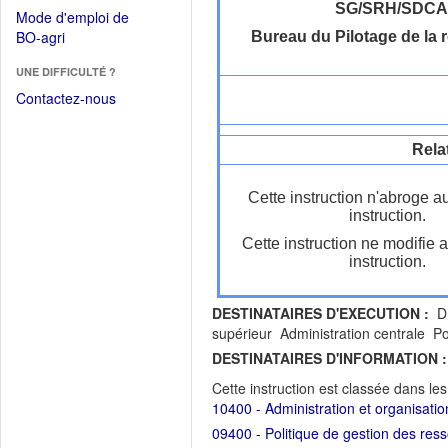
dans
dans
SG/SRH/SDC
Mode d'emploi de
une
une
(Ouvrir
BO-agri
Bureau du Pilotage de la
autre
nouvelle
dans
fenêtre)
fenêtre)
UNE DIFFICULTÉ ?
une
nouvelle
Contactez-nous
fenêtre)
Rela
Cette instruction n'abroge a
instruction.
Cette instruction ne modifie 
instruction.
DESTINATAIRES D'EXECUTION :
DR
supérieur Administration centrale P
DESTINATAIRES D'INFORMATION :
Cette instruction est classée dans le
10400 - Administration et organisati
09400 - Politique de gestion des res