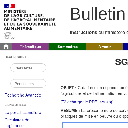
Bulletin 
Instructions
du ministère d
Thématique
Sommaires
A venir
RECHERCHE :
SG
OBJET :
Création d'un espace numér
l'agriculture et de l'alimentation en 
Recherche Avancée
(
Télécharger le PDF (456ko)
)
LIENS UTILES :
RESUME :
La présente note de servic
(Fichier
Le portail s'améliore
pratiques de mise en oeuvre du dispos
PDF
Circulaires de
ouvrir
(Ouvrir
Legifrance