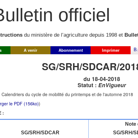
ulletin officiel
structions
du ministère de l’agriculture depuis 1998 et
Bullet
B.
s
A venir
Abonnement
Imprimer
SG/SRH/SDCAR/201
du 18-04-2018
Statut :
EnVigueur
:
Calendriers du cycle de mobilité du printemps et de l'automne 2018
rger le PDF (156ko)
)
 :
Note 
SG/SRH/SDCAR
SG/SRH/S