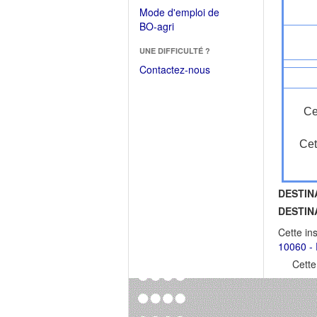
dans
dans
Mode d'emploi de
une
une
(Ouvrir
BO-agri
autre
nouvelle
dans
fenêtre)
fenêtre)
UNE DIFFICULTÉ ?
une
nouvelle
Contactez-nous
fenêtre)
Ce
Cet
DESTIN
DESTIN
Cette in
10060 - 
Cette