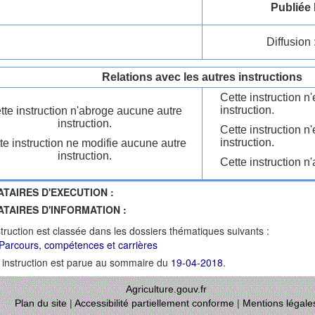
Publiée 
Diffusion 
Relations avec les autres instructions
Cette instruction 
instruction.
tte instruction n'abroge aucune autre
instruction.
Cette instruction n
instruction.
te instruction ne modifie aucune autre
instruction.
Cette instruction n'
ATAIRES D'EXECUTION :
ATAIRES D'INFORMATION :
struction est classée dans les dossiers thématiques suivants :
Parcours, compétences et carrières
 instruction est parue au sommaire du
19-04-2018
.
Agriculture.gouv.fr
Plan du site
|
Accessibilité partiellement conforme
|
Mentions légale