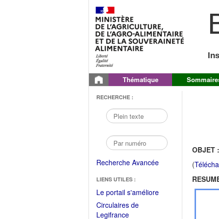
B
In
Thématique
Sommaire
RECHERCHE :
OBJET 
Recherche Avancée
(
Télécha
RESUME
LIENS UTILES :
(Fichier
Le portail s'améliore
PDF
Circulaires de
ouvrir
(Ouvrir
Legifrance