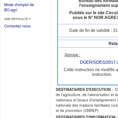
dans
Bureau des formati
dans
Mode d'emploi de
l'enseignement sup
une
une
(Ouvrir
BO-agri
autre
nouvelle
Publiée sur le site Circul
dans
fenêtre)
sous le N° NOR AGRE
fenêtre)
UNE DIFFICULTÉ ?
une
nouvelle
Contactez-nous
fenêtre)
Date de fin de validité : 
Rela
Abroge :
DGER/SDES/2017-
Cette instruction ne modifie 
instruction.
DESTINATAIRES D'EXECUTION :
DR
de l'agriculture, de l'alimentation e
nationaux et locaux d’enseignement 
nationale des maisons familiales rur
et de promotion (UNREP)
DESTINATAIRES D'INFORMATION :