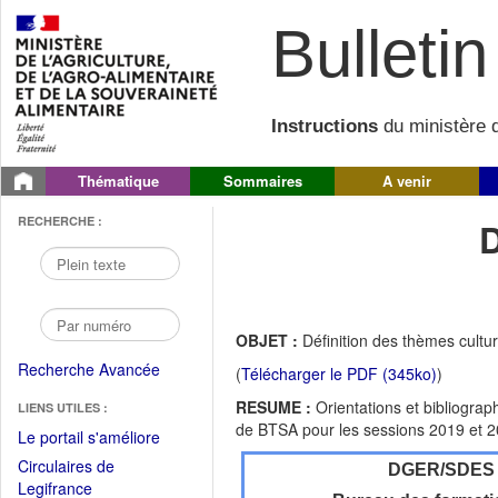
Bulletin 
Instructions
du ministère d
Thématique
Sommaires
A venir
RECHERCHE :
OBJET :
Définition des thèmes cult
Recherche Avancée
(
Télécharger le PDF (345ko)
)
RESUME :
Orientations et bibliograp
LIENS UTILES :
de BTSA pour les sessions 2019 et 2
(Fichier
Le portail s'améliore
PDF
Circulaires de
DGER/SDES
ouvrir
(Ouvrir
Legifrance