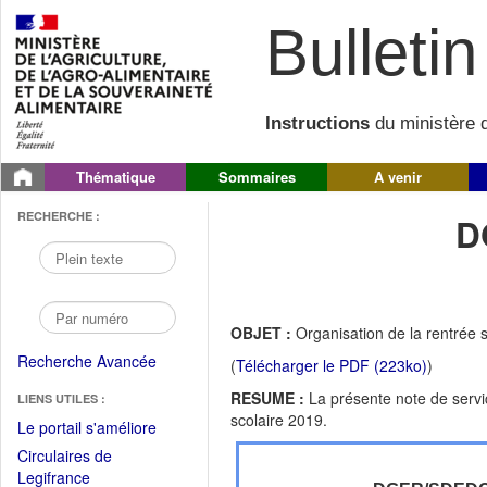
Bulletin 
Instructions
du ministère d
Thématique
Sommaires
A venir
RECHERCHE :
D
OBJET :
Organisation de la rentrée 
Recherche Avancée
(
Télécharger le PDF (223ko)
)
RESUME :
La présente note de service
LIENS UTILES :
scolaire 2019.
(Fichier
Le portail s'améliore
PDF
Circulaires de
ouvrir
(Ouvrir
Legifrance