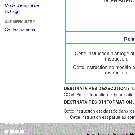
dans
DGER/SDED
dans
Mode d'emploi de
une
une
(Ouvrir
BO-agri
autre
nouvelle
dans
fenêtre)
fenêtre)
UNE DIFFICULTÉ ?
une
nouvelle
Contactez-nous
fenêtre)
Rela
Cette instruction n'abroge a
instruction.
Cette instruction ne modifie 
instruction.
DESTINATAIRES D'EXECUTION :
DR
COM Pour information : Organisations
DESTINATAIRES D'INFORMATION :
Cette instruction est classée dans le
Cette instruction est parue au s
Plan du site
|
Accessibili