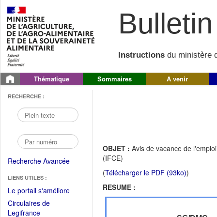
Bulletin 
Instructions
du ministère d
Thématique
Sommaires
A venir
RECHERCHE :
OBJET :
Avis de vacance de l'emploi d
(IFCE)
Recherche Avancée
(
Télécharger le PDF (93ko)
)
LIENS UTILES :
RESUME :
(Fichier
Le portail s'améliore
PDF
Circulaires de
ouvrir
(Ouvrir
Legifrance