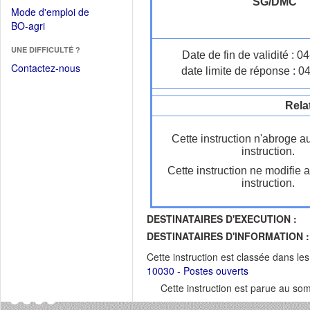
dans
SG/DMC
dans
Mode d'emploi de
une
une
(Ouvrir
BO-agri
autre
nouvelle
dans
fenêtre)
fenêtre)
UNE DIFFICULTÉ ?
une
Date de fin de validité : 
nouvelle
Contactez-nous
date limite de réponse : 0
fenêtre)
Rela
Cette instruction n'abroge a
instruction.
Cette instruction ne modifie 
instruction.
DESTINATAIRES D'EXECUTION :
DESTINATAIRES D'INFORMATION :
Cette instruction est classée dans le
10030 - Postes ouverts
Cette instruction est parue au s