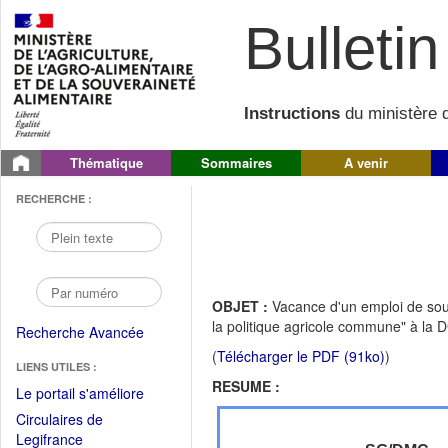
Bulletin 
Instructions
du ministère d
Thématique
Sommaires
A venir
RECHERCHE :
OBJET :
Vacance d'un emploi de sou
la politique agricole commune" à la
Recherche Avancée
(
Télécharger le PDF (91ko)
)
LIENS UTILES :
RESUME :
(Fichier
Le portail s'améliore
PDF
Circulaires de
ouvrir
(Ouvrir
Legifrance