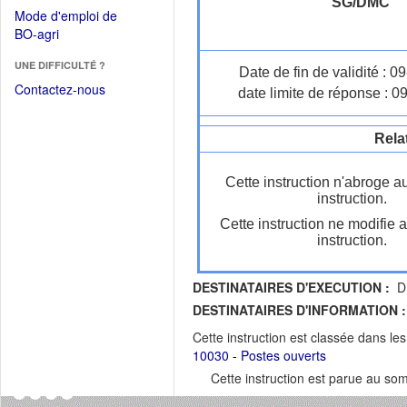
dans
SG/DMC
dans
Mode d'emploi de
une
une
(Ouvrir
BO-agri
autre
nouvelle
dans
fenêtre)
fenêtre)
UNE DIFFICULTÉ ?
une
Date de fin de validité : 
nouvelle
Contactez-nous
date limite de réponse : 0
fenêtre)
Rela
Cette instruction n'abroge a
instruction.
Cette instruction ne modifie 
instruction.
DESTINATAIRES D'EXECUTION :
DR
DESTINATAIRES D'INFORMATION :
Cette instruction est classée dans le
10030 - Postes ouverts
Cette instruction est parue au s