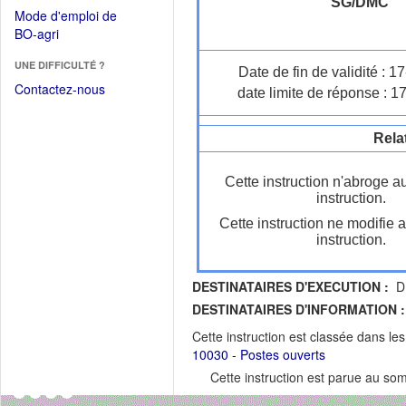
dans
SG/DMC
dans
Mode d'emploi de
une
une
(Ouvrir
BO-agri
autre
nouvelle
dans
fenêtre)
fenêtre)
UNE DIFFICULTÉ ?
une
Date de fin de validité : 
nouvelle
Contactez-nous
date limite de réponse : 1
fenêtre)
Rela
Cette instruction n'abroge a
instruction.
Cette instruction ne modifie 
instruction.
DESTINATAIRES D'EXECUTION :
DR
DESTINATAIRES D'INFORMATION :
Cette instruction est classée dans le
10030 - Postes ouverts
Cette instruction est parue au s