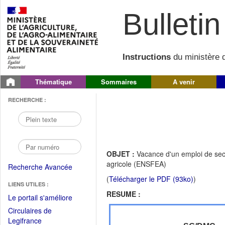
Bulletin 
Instructions
du ministère d
Thématique
Sommaires
A venir
RECHERCHE :
OBJET :
Vacance d'un emploi de secr
agricole (ENSFEA)
Recherche Avancée
(
Télécharger le PDF (93ko)
)
LIENS UTILES :
RESUME :
(Fichier
Le portail s'améliore
PDF
Circulaires de
ouvrir
(Ouvrir
Legifrance