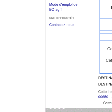
dans
dans
Mode d'emploi de
une
une
(Ouvrir
BO-agri
autre
nouvelle
dans
fenêtre)
fenêtre)
UNE DIFFICULTÉ ?
une
nouvelle
Contactez-nous
fenêtre)
Ce
Cet
DESTIN
DESTIN
Cette in
00650 - 
Cette