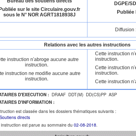
Bureau des soutiens directs
DGPE/SD
Publiée sur le site Circulaire.gouv.fr
Publiée 
sous le N° NOR AGRT1818938J
Diffusion 
Relations avec les autres instructions
Cette instruction 
instruction.
tte instruction n'abroge aucune autre
instruction.
Cette instruction n
instruction.
te instruction ne modifie aucune autre
instruction.
Cette instruction n'
ATAIRES D'EXECUTION :
DRAAF DDT(M) DD(CS)PP ASP
ATAIRES D'INFORMATION :
struction est classée dans les dossiers thématiques suivants :
Soutiens directs
 instruction est parue au sommaire du
02-08-2018
.