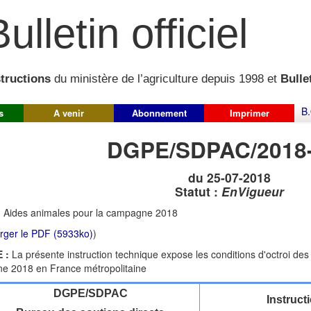
ulletin officiel
structions
du ministère de l’agriculture depuis 1998 et
Bullet
B.
s
A venir
Abonnement
Imprimer
DGPE/SDPAC/2018
du 25-07-2018
Statut :
EnVigueur
:
Aides animales pour la campagne 2018
rger le PDF (5933ko)
)
 :
La présente instruction technique expose les conditions d'octroi de
e 2018 en France métropolitaine
DGPE/SDPAC
Instruct