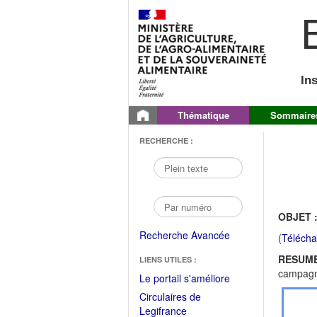
B
In
Thématique
Sommaire
RECHERCHE :
OBJET 
Recherche Avancée
(
Télécha
RESUME
LIENS UTILES :
campagn
(Fichier
Le portail s'améliore
PDF
Circulaires de
ouvrir
(Ouvrir
Legifrance