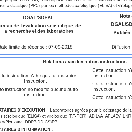
rcine classique (PPC) par les méthodes sérologique (ELISA) et virolo
Note 
DGAL/SDPAL
DGAL/SD
ureau de l'évaluation scientifique, de
la recherche et des laboratoires
Publiée 
date limite de réponse : 07-09-2018
Diffusion 
Relations avec les autres instructions
Cette instruction 
instruction.
tte instruction n'abroge aucune autre
instruction.
Cette instruction n
instruction.
te instruction ne modifie aucune autre
instruction.
Cette instruction n'
ATAIRES D'EXECUTION :
Laboratoires agréés pour le dépistage de la
s sérologique (ELISA) et virologique (RT-PCR) ADILVA AFLABV LNR 
gan/Plouzané DDPP/DD(CS)PP
ATAIRES D'INFORMATION :