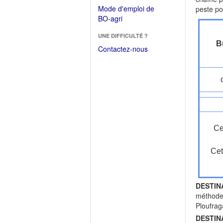
dans
dans
Mode d'emploi de
peste po
une
une
(Ouvrir
BO-agri
autre
nouvelle
dans
fenêtre)
fenêtre)
UNE DIFFICULTÉ ?
une
B
nouvelle
Contactez-nous
fenêtre)
Ce
Cet
DESTIN
méthode
Ploufra
DESTIN