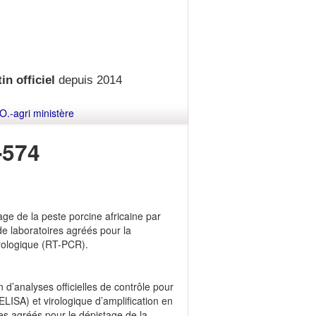
in officiel
depuis 2014
O.-agri ministère
-574
tage de la peste porcine africaine par
de laboratoires agréés pour la
irologique (RT-PCR).
 d’analyses officielles de contrôle pour
LISA) et virologique d’amplification en
es agréés pour le dépistage de la