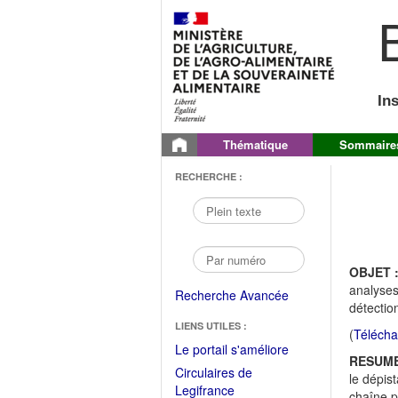
B
In
Thématique
Sommaire
RECHERCHE :
OBJET 
analyses
Recherche Avancée
détectio
LIENS UTILES :
(
Télécha
(Fichier
Le portail s'améliore
RESUME
PDF
Circulaires de
le dépis
ouvrir
(Ouvrir
Legifrance
chaîne p