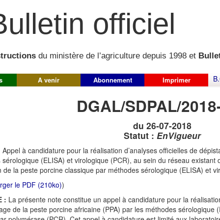
ulletin officiel
structions
du ministère de l’agriculture depuis 1998 et
Bullet
B.
s
A venir
Abonnement
Imprimer
DGAL/SDPAL/2018
du 26-07-2018
Statut :
EnVigueur
:
Appel à candidature pour la réalisation d’analyses officielles de dépis
 sérologique (ELISA) et virologique (PCR), au sein du réseau existant 
n de la peste porcine classique par méthodes sérologique (ELISA) et v
rger le PDF (210ko)
)
 :
La présente note constitue un appel à candidature pour la réalisation
tage de la peste porcine africaine (PPA) par les méthodes sérologique (E
ar polymérase (PCR). Cet appel à candidature est limité aux laboratoir