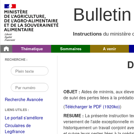
Bulletin 
Instructions
du ministère d
Thématique
Sommaires
A venir
RECHERCHE :
D
OBJET :
Aides de minimis, aux élev
de suivi des pertes liées à la prédati
Recherche Avancée
(
Télécharger le PDF (1920ko)
)
LIENS UTILES :
RESUME :
La présente instruction te
(Fichier
Le portail s'améliore
versement de l'aide exceptionnelle m
PDF
Circulaires de
historiquement un travail conjoint a
ouvrir
(Ouvrir
Legifrance
et suivre leurs pertes liées à la préda