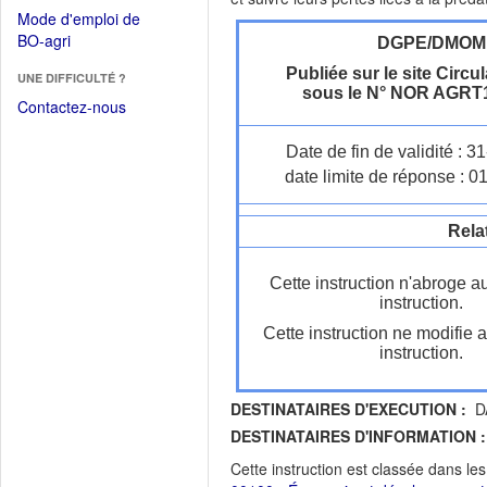
dans
dans
Mode d'emploi de
une
une
(Ouvrir
BO-agri
DGPE/DMOM
autre
nouvelle
dans
fenêtre)
Publiée sur le site Circul
fenêtre)
UNE DIFFICULTÉ ?
une
sous le N° NOR AGRT
nouvelle
Contactez-nous
fenêtre)
Date de fin de validité : 
date limite de réponse : 0
Rela
Cette instruction n'abroge a
instruction.
Cette instruction ne modifie 
instruction.
DESTINATAIRES D'EXECUTION :
DA
DESTINATAIRES D'INFORMATION :
Cette instruction est classée dans le