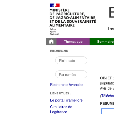
B
In
Thématique
Sommaire
RECHERCHE :
OBJET 
populati
Recherche Avancée
Avis de 
LIENS UTILES :
(
Télécha
(Fichier
Le portail s'améliore
RESUME
PDF
Circulaires de
ouvrir
(Ouvrir
Legifrance