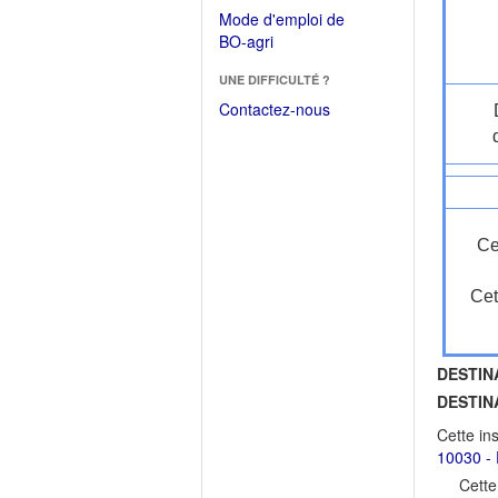
dans
dans
Mode d'emploi de
une
une
(Ouvrir
BO-agri
autre
nouvelle
dans
fenêtre)
fenêtre)
UNE DIFFICULTÉ ?
une
nouvelle
Contactez-nous
fenêtre)
Ce
Cet
DESTIN
DESTIN
Cette in
10030 - 
Cette